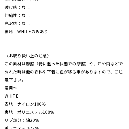
透け感：なし
伸縮性：なし
光沢感：なし
裏地：WHITEのみあり
〈お取り扱い上の注意〉
この素材は摩擦（特に湿った状態での摩擦）や、汗や雨などで
ぬれた時は他の衣料や下着に色が移る事がありますので、ご注
意下さい。
混用率：
WHITE
表地：ナイロン100％
裏地：ポリエステル100％
リブ部分：綿20％
ポリエステル77％