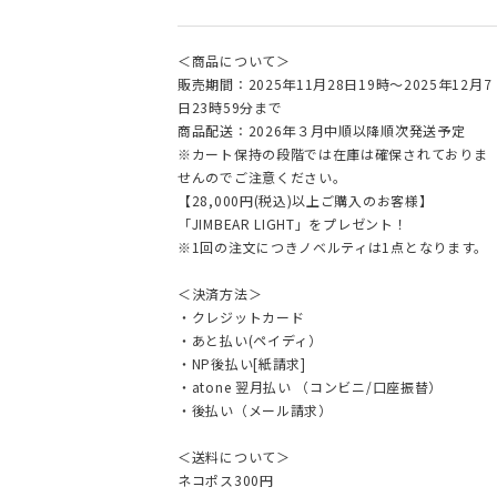
＜商品について＞
販売期間：2025年11月28日19時～2025年12月7
日23時59分まで
商品配送：2026年３月中順以降順次発送予定
※カート保持の段階では在庫は確保されておりま
せんのでご注意ください。
【28,000円(税込)以上ご購入のお客様】
「JIMBEAR LIGHT」をプレゼント！
※1回の注文につきノベルティは1点となります。
＜決済方法＞
・クレジットカード
・あと払い(ペイディ）
・NP後払い[紙請求]
・atone 翌月払い （コンビニ/口座振替）
・後払い（メール請求）
＜送料について＞
ネコポス300円