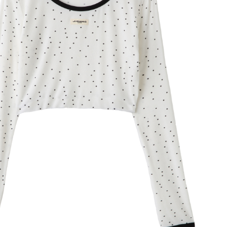
2025winter
2025autumn
JUNE
COLLECTION