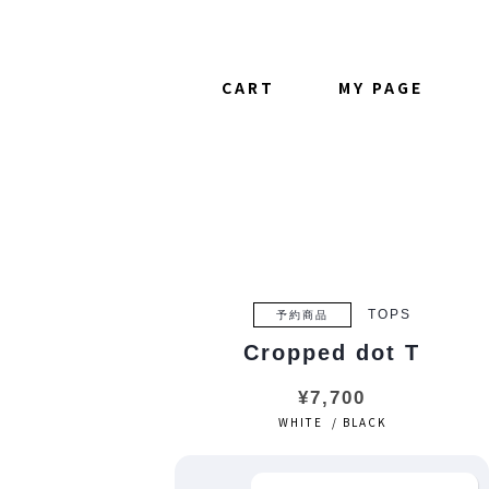
CART
MY PAGE
TOPS
予約商品
Cropped dot T
¥7,700
WHITE / BLACK