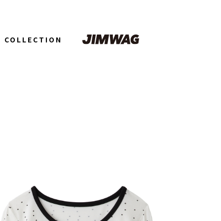
COLLECTION
2026 autumn
JIMBEAR 1st
Birthday
2026summer
3rd
ANNIVERSARY
2026spring
JIMBEAR
COLLECTION