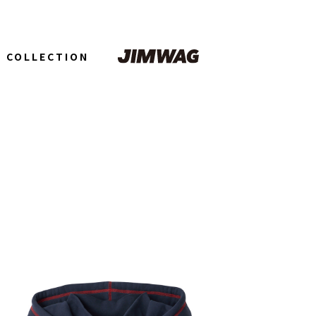
COLLECTION
2026 autumn
JIMBEAR 1st
Birthday
2026summer
3rd
ANNIVERSARY
2026spring
JIMBEAR
COLLECTION