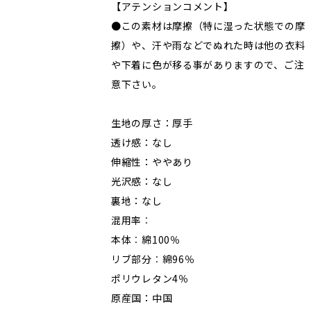
【アテンションコメント】
●この素材は摩擦（特に湿った状態での摩
擦）や、汗や雨などでぬれた時は他の衣料
や下着に色が移る事がありますので、ご注
意下さい。
生地の厚さ：厚手
透け感：なし
伸縮性：ややあり
光沢感：なし
裏地：なし
混用率︰
本体︰綿100％
リブ部分︰綿96％
ポリウレタン4％
原産国：中国