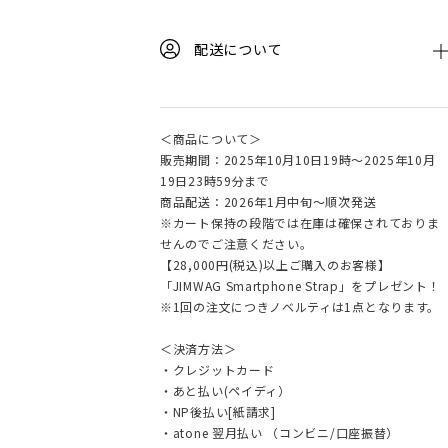
配送について
＜商品について＞
販売期間：2025年10月10日19時〜2025年10月
19日23時59分まで
商品配送：2026年1月中旬〜順次発送
※カート保持の段階では在庫は確保されておりま
せんのでご注意ください。
【28,000円(税込)以上ご購入のお客様】
「JIMWAG Smartphone Strap」をプレゼント！
※1回の注文につきノベルティは1点となります。
＜決済方法＞
・クレジットカード
・あと払い(ペイディ）
・NP後払い[紙請求]
・atone 翌月払い （コンビニ/口座振替）