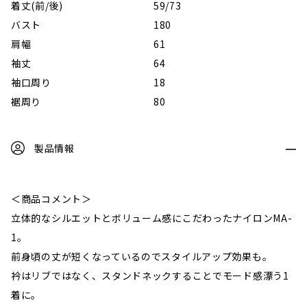
着丈(前/後)
59/73
バスト
180
肩幅
61
袖丈
64
袖口周り
18
裾周り
80
製品情報
＜商品コメント＞
立体的なシルエットとボリューム感にこだわったナイロンMA-
1。
前身頃の丈が短くなっているのでスタイルアップ効果も。
衿はリブではなく、スタンドネックすることでモード感漂う1
着に。