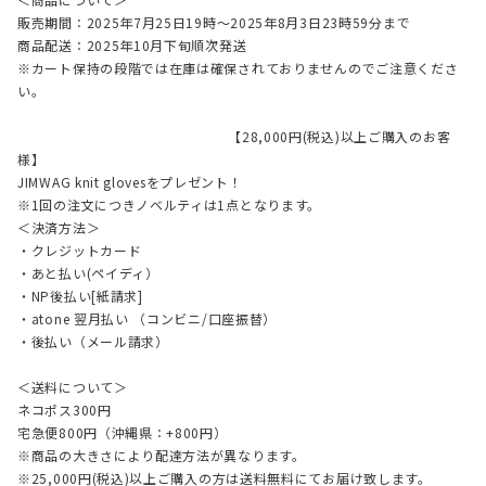
販売期間：2025年7月25日19時〜2025年8月3日23時59分まで
商品配送：2025年10月下旬順次発送
※カート保持の段階では在庫は確保されておりませんのでご注意くださ
い。
【28,000円(税込)以上ご購入のお客
様】
JIMWAG knit glovesをプレゼント！
※1回の注文につきノベルティは1点となります。
＜決済方法＞
・クレジットカード
・あと払い(ペイディ）
・NP後払い[紙請求]
・atone 翌月払い （コンビニ/口座振替）
・後払い（メール請求）
＜送料について＞
ネコポス300円
宅急便800円（沖縄県：+800円）
※商品の大きさにより配達方法が異なります。
※25,000円(税込)以上ご購入の方は送料無料にてお届け致します。