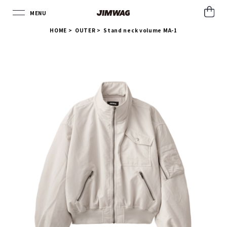
MENU
CLOSE
HOME
>
OUTER >
Stand neck volume MA-1